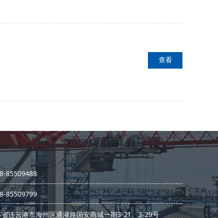
查看
-85509488
-85509799
省连云港市海州区通灌路国安商城一期3-21、3-29号