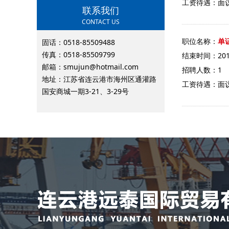
工资待遇：面
联系我们
CONTACT US
职位名称：
单
固话：0518-85509488
传真：0518-85509799
结束时间：2019
邮箱：smujun@hotmail.com
招聘人数：1
地址：江苏省连云港市海州区通灌路
工资待遇：面
国安商城一期3-21、3-29号