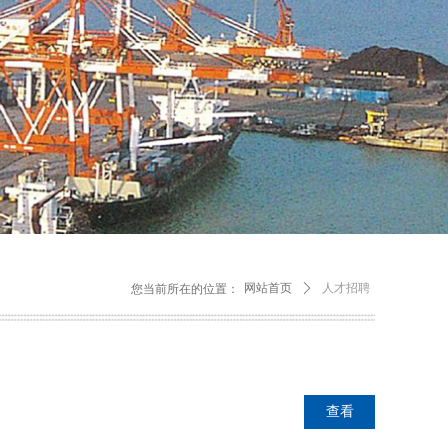
您当前所在的位置：
网站首页
ꄲ
人才招聘
查看