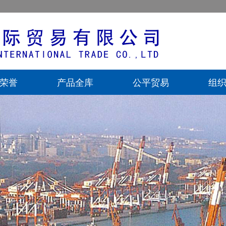
荣誉
产品全库
公平贸易
组