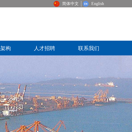
简体中文
English
织架构
人才招聘
联系我们