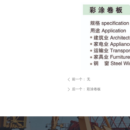
前一个：
无
ꄴ
后一个：
彩涂卷板
ꄲ