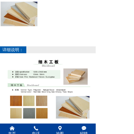
详细说明：
낀
끅
끇
끁
上一个：
无
ꄴ
首页
电话
地图
招聘