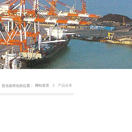
您当前所在的位置：
网站首页
ꄲ
产品全库