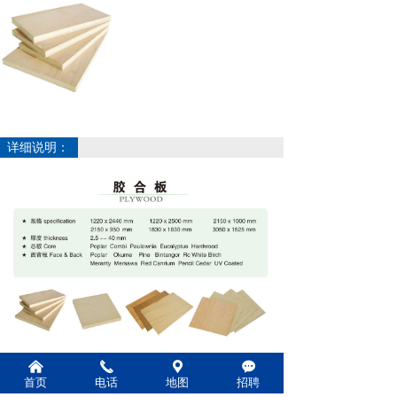
详细说明：
上一个：
无
ꄴ
낀
끅
끇
끁
首页
电话
地图
招聘
下一个：
胶合板
ꄲ