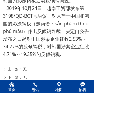
韩国的彩涂钢板启动反倾销调查。
2019年10月24日，越南工贸部发布第
3198/QD-BCT号决议，对原产于中国和韩
国的彩涂钢板（越南语：sản phẩm thép
phủ màu）作出反倾销终裁，决定自公告
发布之日起对中国涉案企业征收2.53%～
34.27%的反倾销税，对韩国涉案企业征收
4.71%～19.25%的反倾销税.
上一篇：
无
ꄴ
下一篇：
无
ꄲ
낀
끅
끇
끁
首页
电话
地图
招聘
固话：0518-85509488
传真：0518-85509799
邮箱：smujun@hotmail.com